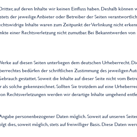
ritter, auf deren Inhalte wir keinen Einfluss haben. Deshalb können 
t stets der jeweilige Anbieter oder Betreiber der Seiten verantwortli
echtswidrige Inhalte waren zum Zeitpunkt der Verlinkung nicht erkenn
unkte einer Rechtsverletzung nicht zumutbar. Bei Bekanntwerden von
 Werke auf diesen Seiten unterliegen dem deutschen Urheberrecht. Die 
errechtes bedürfen der schriftlichen Zustimmung des jeweiligen Aut
Gebrauch gestattet. Soweit die Inhalte auf dieser Seite nicht vom Be
er als solche gekennzeichnet. Sollten Sie trotzdem auf eine Urheberr
on Rechtsverletzungen werden wir derartige Inhalte umgehend entf
e Angabe personenbezogener Daten möglich. Soweit auf unseren Seit
gt dies, soweit möglich, stets auf freiwilliger Basis. Diese Daten w