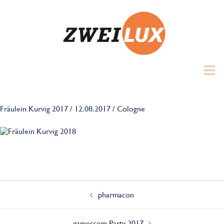
Zum
Inhalt
springen
Toggl
menu
Fräulein Kurvig 2017 / 12.08.2017 / Cologne
Beitrags-
Navigation
pharmacon
gamescom Party 2017