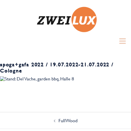
Zum
Inhalt
springen
Toggl
menu
spoga+gafa 2022 / 19.07.2022-21.07.2022 /
Cologne
Beitrags-
Navigation
FullWood